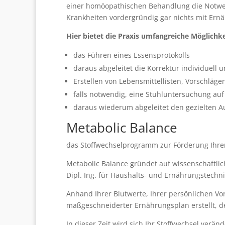
einer homöopathischen Behandlung die Notwe
Krankheiten vordergründig gar nichts mit Ern
Hier bietet die Praxis umfangreiche Möglichke
das Führen eines Essensprotokolls
daraus abgeleitet die Korrektur individuel
Erstellen von Lebensmittellisten, Vorschläge
falls notwendig, eine Stuhluntersuchung a
daraus wiederum abgeleitet den gezielten A
Metabolic Balance
das Stoffwechselprogramm zur Förderung Ihrer
Metabolic Balance gründet auf wissenschaftli
Dipl. Ing. für Haushalts- und Ernährungstechnik
Anhand Ihrer Blutwerte, Ihrer persönlichen Vo
maßgeschneiderter Ernährungsplan erstellt, 
In dieser Zeit wird sich Ihr Stoffwechsel verä