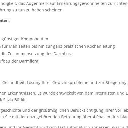
ndigkeit, das Augenmerk auf Ernährungsgewohnheiten zu richte
ährung zu tun zu haben scheinen.
iten:
l ungünstiger Komponenten
n für Mahlzeiten bis hin zur ganz praktischen Kochanleitung
uf die Zusammensetzung des Darmflora
ufbau der Darmflora
 Gesundheit, Lösung Ihrer Gewichtsprobleme und zur Steigerung Ih
chen Erkenntnissen. Es wurde entwickelt von dem Internisten und 
 Silvia Bürkle.
rgeschichte und der größtmöglichen Berücksichtigung Ihrer Vorli
den Sie mit der dazugehörenden Betreuung über 4 Phasen durchla
ndern und Ihr Gewicht wird sich fast automatisch anpassen, was in