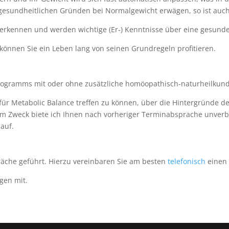
n gesundheitlichen Gründen bei Normalgewicht erwägen, so ist auc
zu erkennen und werden wichtige (Er-) Kenntnisse über eine gesun
önnen Sie ein Leben lang von seinen Grundregeln profitieren.
 Programms mit oder ohne zusätzliche homöopathisch-naturheilkund
g für Metabolic Balance treffen zu können, über die Hintergründe 
em Zweck biete ich Ihnen nach vorheriger Terminabsprache unverbi
auf.
äche geführt. Hierzu vereinbaren Sie am besten
telefonisch
einen 
gen mit.